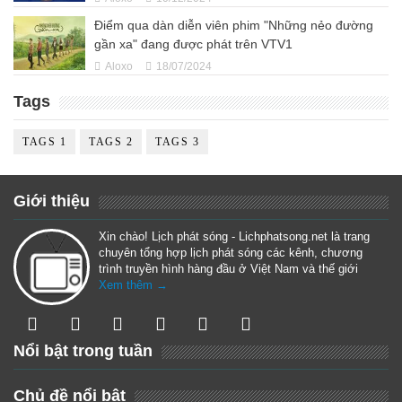
Điểm qua dàn diễn viên phim "Những nẻo đường
gần xa" đang được phát trên VTV1
Aloxo
18/07/2024
Tags
TAGS 1
TAGS 2
TAGS 3
Giới thiệu
Xin chào! Lịch phát sóng - Lichphatsong.net là trang
chuyên tổng hợp lịch phát sóng các kênh, chương
trình truyền hình hàng đầu ở Việt Nam và thế giới
Xem thêm →
Nổi bật trong tuần
Chủ đề nổi bật