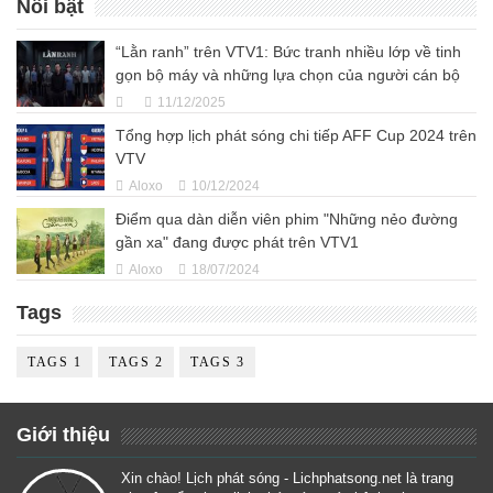
Nổi bật
“Lằn ranh” trên VTV1: Bức tranh nhiều lớp về tinh
gọn bộ máy và những lựa chọn của người cán bộ
11/12/2025
Tổng hợp lịch phát sóng chi tiếp AFF Cup 2024 trên
VTV
Aloxo
10/12/2024
Điểm qua dàn diễn viên phim "Những nẻo đường
gần xa" đang được phát trên VTV1
Aloxo
18/07/2024
Tags
TAGS 1
TAGS 2
TAGS 3
Giới thiệu
Xin chào! Lịch phát sóng - Lichphatsong.net là trang