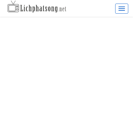
Lịch
phát
sóng
truyề
hình
hàng
ngày,
lịch
chiếu
phim
truyề
hình
cập
nhật
24/7