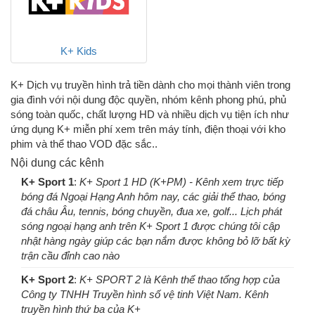
K+ Kids
K+ Dịch vụ truyền hình trả tiền dành cho mọi thành viên trong
gia đình với nội dung độc quyền, nhóm kênh phong phú, phủ
sóng toàn quốc, chất lượng HD và nhiều dịch vụ tiện ích như
ứng dụng K+ miễn phí xem trên máy tính, điện thoại với kho
phim và thể thao VOD đặc sắc..
Nội dung các kênh
K+ Sport 1
:
K+ Sport 1 HD (K+PM) - Kênh xem trực tiếp
bóng đá Ngoại Hạng Anh hôm nay, các giải thể thao, bóng
đá châu Âu, tennis, bóng chuyền, đua xe, golf... Lịch phát
sóng ngoại hạng anh trên K+ Sport 1 được chúng tôi cập
nhật hàng ngày giúp các bạn nắm được không bỏ lỡ bất kỳ
trận cầu đỉnh cao nào
K+ Sport 2
:
K+ SPORT 2 là Kênh thể thao tổng hợp của
Công ty TNHH Truyền hình số vệ tinh Việt Nam. Kênh
truyền hình thứ ba của K+