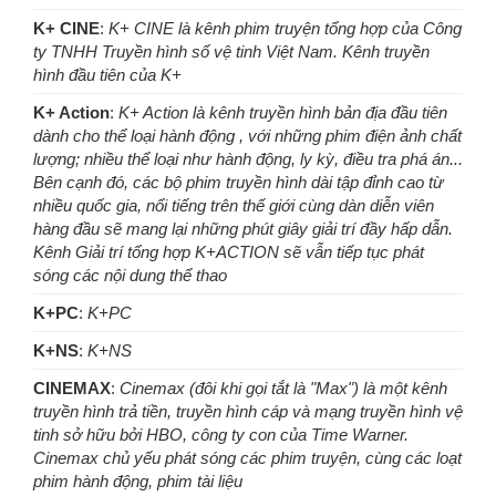
K+ CINE
:
K+ CINE là kênh phim truyện tổng hợp của Công
ty TNHH Truyền hình số vệ tinh Việt Nam. Kênh truyền
hình đầu tiên của K+
K+ Action
:
K+ Action là kênh truyền hình bản địa đầu tiên
dành cho thể loại hành động , với những phim điện ảnh chất
lượng; nhiều thể loại như hành động, ly kỳ, điều tra phá án...
Bên cạnh đó, các bộ phim truyền hình dài tập đỉnh cao từ
nhiều quốc gia, nổi tiếng trên thế giới cùng dàn diễn viên
hàng đầu sẽ mang lại những phút giây giải trí đầy hấp dẫn.
Kênh Giải trí tổng hợp K+ACTION sẽ vẫn tiếp tục phát
sóng các nội dung thể thao
K+PC
:
K+PC
K+NS
:
K+NS
CINEMAX
:
Cinemax (đôi khi gọi tắt là "Max") là một kênh
truyền hình trả tiền, truyền hình cáp và mạng truyền hình vệ
tinh sở hữu bởi HBO, công ty con của Time Warner.
Cinemax chủ yếu phát sóng các phim truyện, cùng các loạt
phim hành động, phim tài liệu