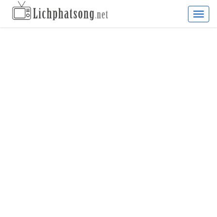
Lịch
phát
sóng
truyề
hình
hàng
ngày,
lịch
chiếu
phim
truyề
hình
cập
nhật
24/7