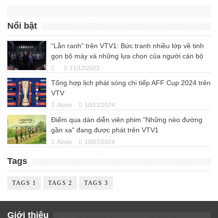
Nổi bật
“Lằn ranh” trên VTV1: Bức tranh nhiều lớp về tinh
gọn bộ máy và những lựa chọn của người cán bộ
11/12/2025
Tổng hợp lịch phát sóng chi tiếp AFF Cup 2024 trên
VTV
Aloxo
10/12/2024
Điểm qua dàn diễn viên phim "Những nẻo đường
gần xa" đang được phát trên VTV1
Aloxo
18/07/2024
Tags
TAGS 1
TAGS 2
TAGS 3
Giới thiệu