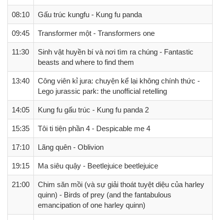
08:10
Gấu trúc kungfu - Kung fu panda
09:45
Transformer một - Transformers one
11:30
Sinh vật huyền bí và nơi tìm ra chúng - Fantastic
beasts and where to find them
13:40
Công viên kỉ jura: chuyện kể lại không chính thức -
Lego jurassic park: the unofficial retelling
14:05
Kung fu gấu trúc - Kung fu panda 2
15:35
Tôi ti tiện phần 4 - Despicable me 4
17:10
Lãng quên - Oblivion
19:15
Ma siêu quậy - Beetlejuice beetlejuice
21:00
Chim săn mồi (và sự giải thoát tuyệt diệu của harley
quinn) - Birds of prey (and the fantabulous
emancipation of one harley quinn)