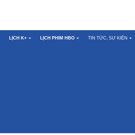
LỊCH K+
LỊCH PHIM HBO
TIN TỨC, SỰ KIỆN