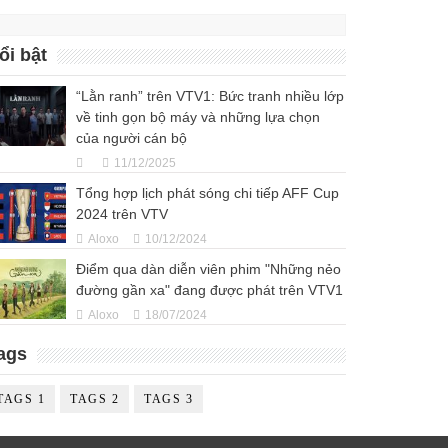
ổi bật
“Lằn ranh” trên VTV1: Bức tranh nhiều lớp
về tinh gọn bộ máy và những lựa chọn
của người cán bộ
11/12/2025
Tổng hợp lịch phát sóng chi tiếp AFF Cup
2024 trên VTV
Aloxo
10/12/2024
Điểm qua dàn diễn viên phim "Những nẻo
đường gần xa" đang được phát trên VTV1
Aloxo
18/07/2024
ags
TAGS 1
TAGS 2
TAGS 3