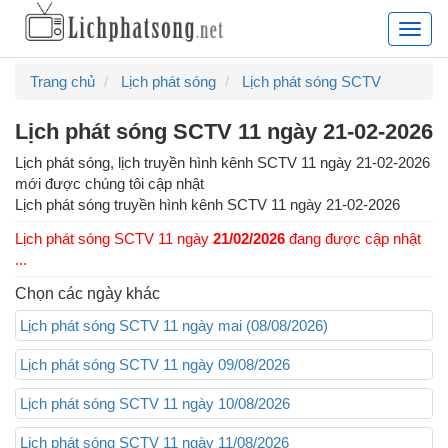
Lịch
phát
sóng
Trang chủ
Lịch phát sóng
Lịch phát sóng SCTV
truyề
hình
Lịch phát sóng SCTV 11 ngày 21-02-2026
hàng
ngày,
Lịch phát sóng, lịch truyền hình kênh SCTV 11 ngày 21-02-2026
lịch
mới được chúng tôi cập nhật
chiếu
Lịch phát sóng truyền hình kênh
SCTV 11
ngày
21-02-2026
phim
Lịch phát sóng SCTV 11 ngày
21/02/2026
đang được cập nhật
truyề
...
hình
cập
Chọn các ngày khác
nhật
Lịch phát sóng SCTV 11 ngày mai (08/08/2026)
24/7
Lịch phát sóng SCTV 11 ngày 09/08/2026
Lịch phát sóng SCTV 11 ngày 10/08/2026
Lịch phát sóng SCTV 11 ngày 11/08/2026