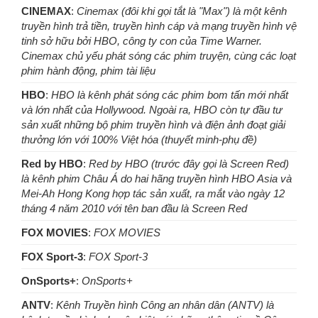
CINEMAX
:
Cinemax (đôi khi gọi tắt là "Max") là một kênh
truyền hình trả tiền, truyền hình cáp và mạng truyền hình vệ
tinh sở hữu bởi HBO, công ty con của Time Warner.
Cinemax chủ yếu phát sóng các phim truyện, cùng các loạt
phim hành động, phim tài liệu
HBO
:
HBO là kênh phát sóng các phim bom tấn mới nhất
và lớn nhất của Hollywood. Ngoài ra, HBO còn tự đầu tư
sản xuất những bộ phim truyền hình và điện ảnh đoạt giải
thưởng lớn với 100% Việt hóa (thuyết minh-phụ đề)
Red by HBO
:
Red by HBO (trước đây gọi là Screen Red)
là kênh phim Châu Á do hai hãng truyền hình HBO Asia và
Mei-Ah Hong Kong hợp tác sản xuất, ra mắt vào ngày 12
tháng 4 năm 2010 với tên ban đầu là Screen Red
FOX MOVIES
:
FOX MOVIES
FOX Sport-3
:
FOX Sport-3
OnSports+
:
OnSports+
ANTV
:
Kênh Truyền hình Công an nhân dân (ANTV) là