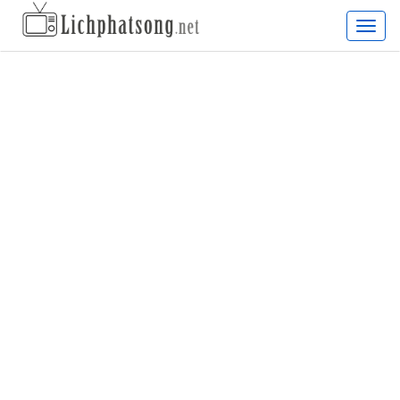
Lịch
phát
sóng
truyề
hình
hàng
ngày,
lịch
chiếu
phim
truyề
hình
cập
nhật
24/7