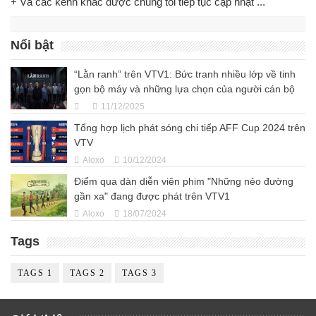
+ Và các kênh khác được chúng tôi tiếp tục cập nhật ...
Nổi bật
“Lằn ranh” trên VTV1: Bức tranh nhiều lớp về tinh
gọn bộ máy và những lựa chọn của người cán bộ
11/12/2025
Tổng hợp lịch phát sóng chi tiếp AFF Cup 2024 trên
VTV
Aloxo
10/12/2024
Điểm qua dàn diễn viên phim "Những nẻo đường
gần xa" đang được phát trên VTV1
Aloxo
18/07/2024
Tags
TAGS 1
TAGS 2
TAGS 3