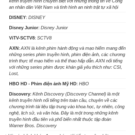
kênh truyền hình chuyên biệt với những thông tin về Công
an nhân dân Việt Nam và tình hình an ninh trật tự xã hội
DISNEY
:
DISNEY
Disney Junior
:
Disney Junior
ViTV-SCTV8
:
SCTV8
AXN
:
AXN là kênh phim hành động và mạo hiểm mang đến
những series phim truyền hình, phim điện ảnh, các chương
trình thực tế mạo hiểm và thể thao hấp dẫn. AXN nổi tiếng
với những series phim được khán giả yêu thích như: CSI,
Lost,
HBO HD - Phim điện ảnh Mỹ HD
:
HBO
Discovery
:
Kênh Discovery (Discovery Channel) là một
kênh truyền hình nổi tiếng trên toàn cầu, chuyên về các
chương trình tài liệu tập trung vào khoa học, tự nhiên, công
nghệ, lịch sử, và văn hóa. Đây là một trong những kênh
truyền hình đầu tiên và phổ biến nhất thuộc tập đoàn
Warner Bros. Discovery