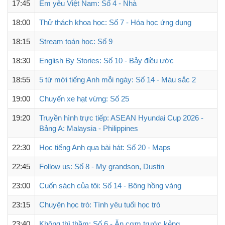
17:45
Em yêu Việt Nam: Số 4 - Nhà
18:00
Thử thách khoa học: Số 7 - Hóa học ứng dụng
18:15
Stream toán học: Số 9
18:30
English By Stories: Số 10 - Bảy điều ước
18:55
5 từ mới tiếng Anh mỗi ngày: Số 14 - Màu sắc 2
19:00
Chuyến xe hạt vừng: Số 25
19:20
Truyền hình trực tiếp: ASEAN Hyundai Cup 2026 -
Bảng A: Malaysia - Philippines
22:30
Học tiếng Anh qua bài hát: Số 20 - Maps
22:45
Follow us: Số 8 - My grandson, Dustin
23:00
Cuốn sách của tôi: Số 14 - Bông hồng vàng
23:15
Chuyện học trò: Tình yêu tuổi học trò
23:40
Không thì thầm: Số 6 - Ăn cơm trước kẻng