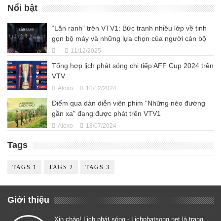
Nổi bật
“Lằn ranh” trên VTV1: Bức tranh nhiều lớp về tinh
gọn bộ máy và những lựa chọn của người cán bộ
11/12/2025
Tổng hợp lịch phát sóng chi tiếp AFF Cup 2024 trên
VTV
Aloxo
10/12/2024
Điểm qua dàn diễn viên phim "Những nẻo đường
gần xa" đang được phát trên VTV1
Aloxo
18/07/2024
Tags
TAGS 1
TAGS 2
TAGS 3
Giới thiệu
Xin chào! Lịch phát sóng - Lichphatsong.net là trang