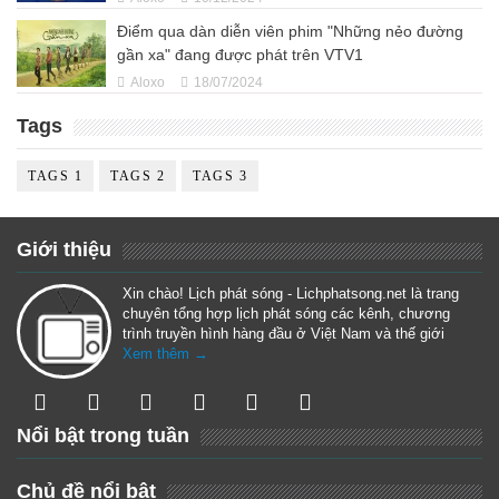
Điểm qua dàn diễn viên phim "Những nẻo đường
gần xa" đang được phát trên VTV1
Aloxo
18/07/2024
Tags
TAGS 1
TAGS 2
TAGS 3
Giới thiệu
Xin chào! Lịch phát sóng - Lichphatsong.net là trang
chuyên tổng hợp lịch phát sóng các kênh, chương
trình truyền hình hàng đầu ở Việt Nam và thế giới
Xem thêm →
Nổi bật trong tuần
Chủ đề nổi bật