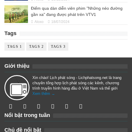
Điểm qua dàn diễn viên phim "Những nẻo đường
gần xa" đang được phát trên VTV1
Aloxo
18/07/2024
Tags
TAGS 1
TAGS 2
TAGS 3
Giới thiệu
Xin chào! Lịch phát sóng - Lichphatsong.net là trang
chuyên tổng hợp lịch phát sóng các kênh, chương
trình truyền hình hàng đầu ở Việt Nam và thế giới
Xem thêm →
Nổi bật trong tuần
Chủ đề nổi bật